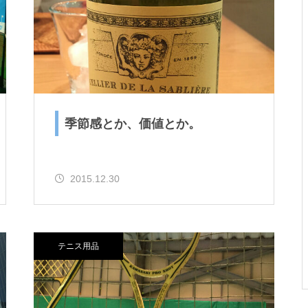
ですとか。
お年？とか、SUPその２とか。
季節感とか、価値とか。
2015.12.30
ゴミ？とか、試合デビューと
か。
テニス用品