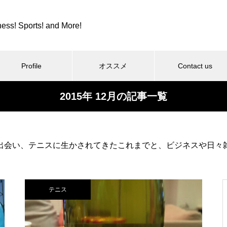
ness! Sports! and More!
Profile
オススメ
Contact us
2015年 12月の記事一覧
スポーツ
カツカレーとか、紫カントリー
出会い、テニスに生かされてきたこれまでと、ビジネスや日々
クラブとか。
テニス
コロンビア８とか、全日本９位