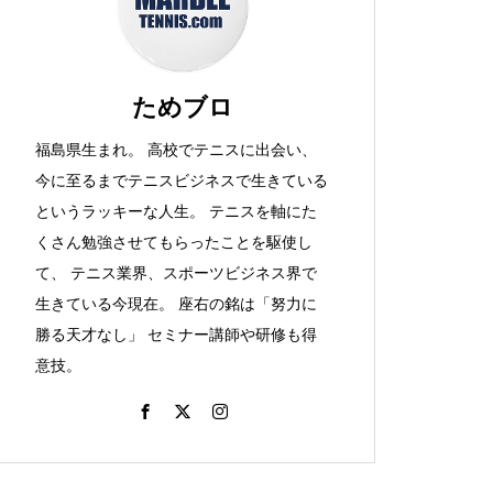
か。
ためブロ
福島県生まれ。 高校でテニスに出会い、
大阪カレーとか、ラケット購
今に至るまでテニスビジネスで生きている
入！とか。
というラッキーな人生。 テニスを軸にた
くさん勉強させてもらったことを駆使し
て、 テニス業界、スポーツビジネス界で
生きている今現在。 座右の銘は「努力に
つけめんとか、テニスをしよ
勝る天才なし」 セミナー講師や研修も得
う！（ビーチでね）その２と
意技。
か。