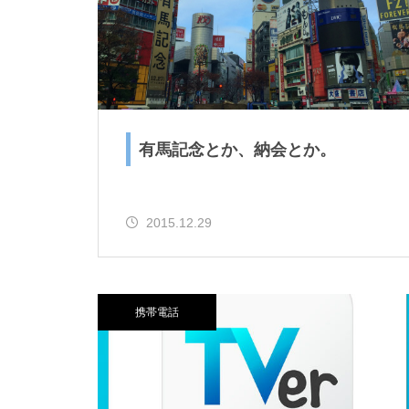
有馬記念とか、納会とか。
リー
2015.12.29
携帯電話