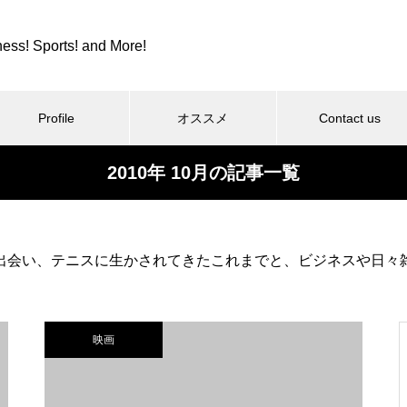
ness! Sports! and More!
Profile
オススメ
Contact us
2010年 10月の記事一覧
スポーツ
カツカレーとか、紫カントリー
出会い、テニスに生かされてきたこれまでと、ビジネスや日々
クラブとか。
映画
コロンビア８とか、全日本９位