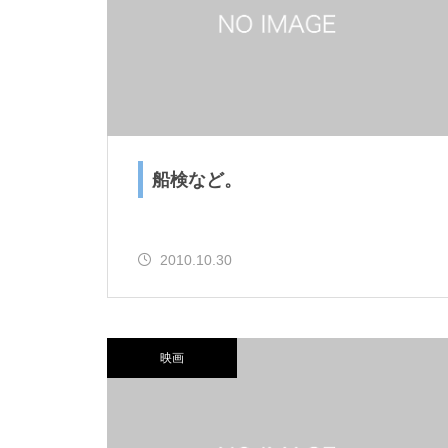
か。
ニュージェネとか、またまた卓
船検など。
球とか。
2010.10.30
ご購入！とか、SUPとか。
映画