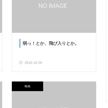
ですとか。
お年？とか、SUPその２とか。
弱っ！とか、飛び入りとか。
2010.10.29
ゴミ？とか、試合デビューと
か。
映画