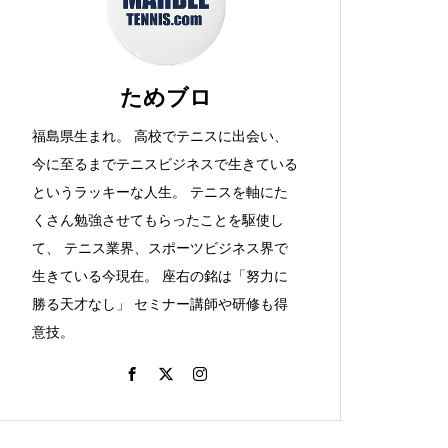
か。
ためブロ
福島県生まれ。 高校でテニスに出会い、
大阪カレーとか、ラケット購
今に至るまでテニスビジネスで生きている
入！とか。
というラッキーな人生。 テニスを軸にた
くさん勉強させてもらったことを駆使し
て、 テニス業界、スポーツビジネス界で
生きている今現在。 座右の銘は「努力に
つけめんとか、テニスをしよ
勝る天才なし」 セミナー講師や研修も得
う！（ビーチでね）その２と
意技。
か。