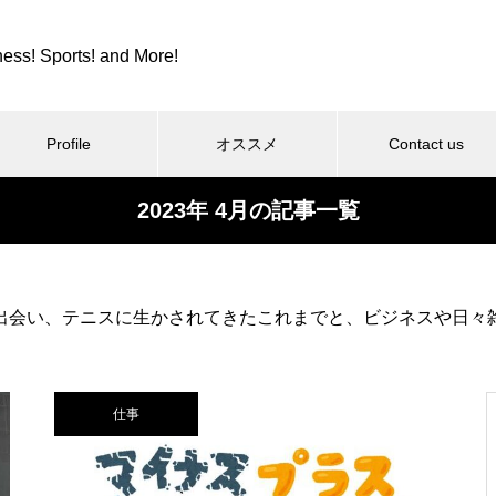
ness! Sports! and More!
Profile
オススメ
Contact us
2023年 4月の記事一覧
スポーツ
カツカレーとか、紫カントリー
出会い、テニスに生かされてきたこれまでと、ビジネスや日々
クラブとか。
仕事
コロンビア８とか、全日本９位