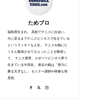
か。
ためブロ
福島県生まれ。 高校でテニスに出会い、
大阪カレーとか、ラケット購
今に至るまでテニスビジネスで生きている
入！とか。
というラッキーな人生。 テニスを軸にた
くさん勉強させてもらったことを駆使し
て、 テニス業界、スポーツビジネス界で
生きている今現在。 座右の銘は「努力に
つけめんとか、テニスをしよ
勝る天才なし」 セミナー講師や研修も得
う！（ビーチでね）その２と
意技。
か。