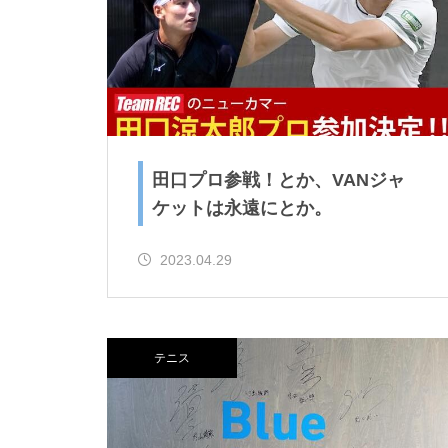
か。
ニュージェネとか、またまた卓
田口プロ参戦！とか、VANジャ
球とか。
ケットは永遠にとか。
2023.04.29
ご購入！とか、SUPとか。
テニス