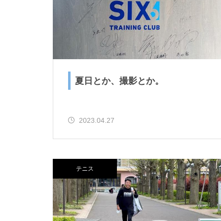
夏日とか、撮影とか。
リー
2023.04.27
テニス