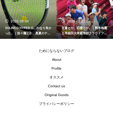
2026.08.03
2026.08.01
なり良か
支援とか、応援とか。｜熊本地震
Apple Watchデビュー！｜
のテニ
と早稲田大学庭球部クラウドファ
とか、沼の入り口とか。
ンディング
ためにならないブログ
About
Profile
オススメ
Contact us
Original Goods
プライバシーポリシー