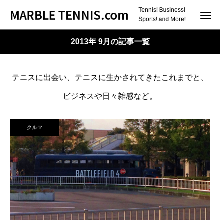
MARBLE TENNIS.com
Tennis! Business!
Sports! and More!
2013年 9月の記事一覧
テニスに出会い、テニスに生かされてきたこれまでと、
ビジネスや日々雑感など。
クルマ