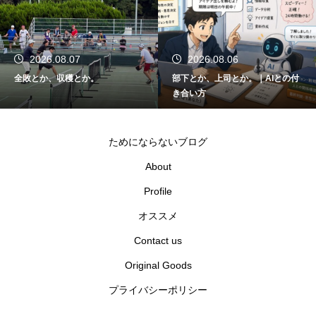
2026.08.06
2026.08.05
か。
部下とか、上司とか。｜AIとの付
関東大会とか、千
き合い方
ためにならないブログ
About
Profile
オススメ
Contact us
Original Goods
プライバシーポリシー