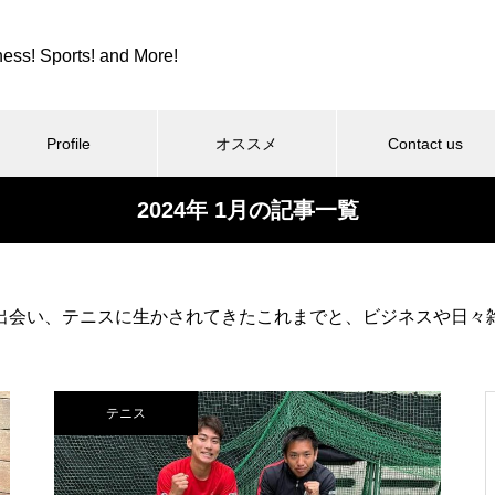
ness! Sports! and More!
Profile
オススメ
Contact us
2024年 1月の記事一覧
スポーツ
カツカレーとか、紫カントリー
出会い、テニスに生かされてきたこれまでと、ビジネスや日々
クラブとか。
テニス
コロンビア８とか、全日本９位