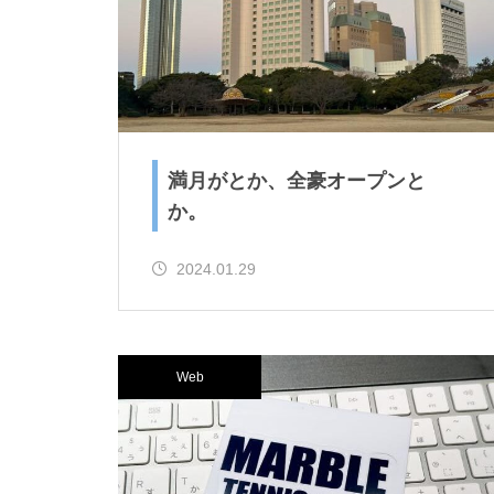
満月がとか、全豪オープンと
リー
か。
2024.01.29
Web