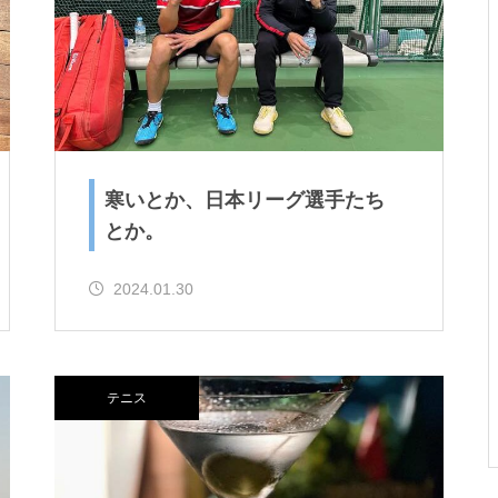
ですとか。
お年？とか、SUPその２とか。
寒いとか、日本リーグ選手たち
とか。
2024.01.30
ゴミ？とか、試合デビューと
か。
テニス