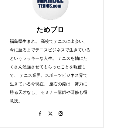
か。
ためブロ
福島県生まれ。 高校でテニスに出会い、
大阪カレーとか、ラケット購
今に至るまでテニスビジネスで生きている
入！とか。
というラッキーな人生。 テニスを軸にた
くさん勉強させてもらったことを駆使し
て、 テニス業界、スポーツビジネス界で
生きている今現在。 座右の銘は「努力に
つけめんとか、テニスをしよ
勝る天才なし」 セミナー講師や研修も得
う！（ビーチでね）その２と
意技。
か。