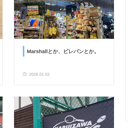
ですとか。
お年？とか、SUPその２とか。
Marshallとか、ビレバンとか。
2026.01.02
ゴミ？とか、試合デビューと
か。