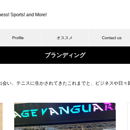
ness! Sports! and More!
Profile
オススメ
Contact us
ブランディング
スポーツ
カツカレーとか、紫カントリー
出会い、テニスに生かされてきたこれまでと、ビジネスや日々
クラブとか。
コロンビア８とか、全日本９位