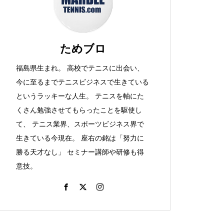
か。
ためブロ
福島県生まれ。 高校でテニスに出会い、
大阪カレーとか、ラケット購
今に至るまでテニスビジネスで生きている
入！とか。
というラッキーな人生。 テニスを軸にた
くさん勉強させてもらったことを駆使し
て、 テニス業界、スポーツビジネス界で
生きている今現在。 座右の銘は「努力に
つけめんとか、テニスをしよ
勝る天才なし」 セミナー講師や研修も得
う！（ビーチでね）その２と
意技。
か。