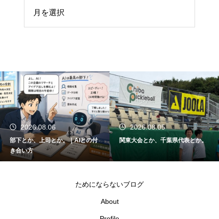
イブ
2026.08.06
2026.08.05
部下とか、上司とか。｜AIとの付
関東大会とか、千葉県代表とか。
き合い方
ためにならないブログ
About
Profile