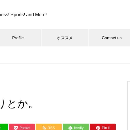
ness! Sports! and More!
Profile
オススメ
Contact us
。
スポーツ
カツカレーとか、紫カントリー
クラブとか。
りとか。
コロンビア８とか、全日本９位
e
Pocket
RSS
feedly
Pin it