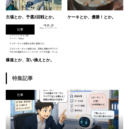
議な人生。 テニスを軸にたくさん勉強させても
らったことを駆使して、 テニス業界、スポーツ
ビジネス界で生きている今現在。 座右の銘は
欠場とか、予選2回戦とか。
ケーキとか、優勝！とか。
「努力に勝る天才なし」 セミナー講師や研修も
得意技。
仕事
爆速とか、言い換えとか。
特集記事
仕事