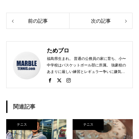
前の記事
次の記事
ためブロ
福島県生まれ。 普通の公務員の家に育ち、小〜
中学校はバスケットボール部に所属。 強豪校の
あまりに厳しい練習とレギュラー争いに嫌気が
さし、個人スポーツをやることに。 高校で見つ
けたのがテニス。 当時まだ硬式テニス部は少な
く、進学した高校でもまだ「テニス愛好会」だ
った。 テニスといえば女子、しかも愛好会とい
う緩そうな雰囲気に惹かれ入部。 しかし、女子
関連記事
はおらず、東北なのでクレーコートが使えるま
で、毎日ランニングと素振りの日々。 加えて、
素振りをした途端に、先輩に「センスなし」か
テニス
テニス
ら一刀両断。（笑） そんなテニスとの出会い
が、今に至り、テニスで生きているという不思