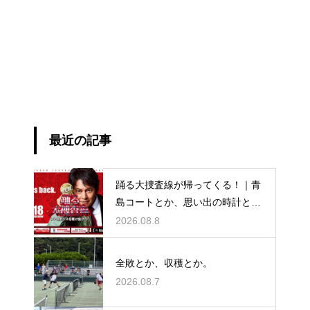
最近の記事
踊る大捜査線が帰ってくる！｜青
島コートとか、思い出の時計と
か。
2026.08.8
全敗とか、収穫とか。
2026.08.7