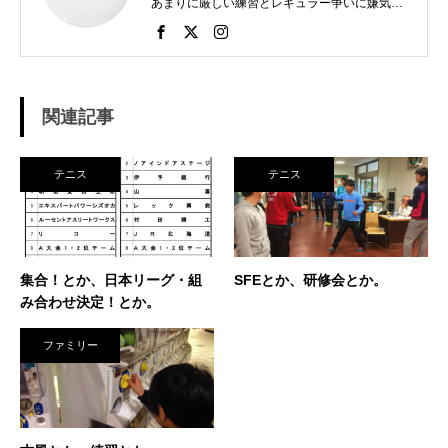
あまりに厳しい練習とレギュラー争いに嫌気が
さし、個人スポーツをやることに。 高校で見つ
けたのがテニス。 当時まだ硬式テニス部は少な
く、進学した高校でもまだ「テニス愛好会」だ
った。 テニスといえば女子、しかも愛好会とい
う緩そうな雰囲気に惹かれ入部。 しかし、女子
関連記事
はおらず、東北なのでクレーコートが使えるま
で、毎日ランニングと素振りの日々。 加えて、
素振りをした途端に、先輩に「センスなし」か
テニス
テニス
ら一刀両断。（笑） そんなテニスとの出会い
が、今に至り、テニスで生きているという不思
議な人生。 テニスを軸にたくさん勉強させても
らったことを駆使して、 テニス業界、スポーツ
ビジネス界で生きている今現在。 座右の銘は
集合！とか、日本リーグ・組
SFEとか、研修会とか。
「努力に勝る天才なし」 セミナー講師や研修も
み合わせ決定！とか。
得意技。
ファミリー