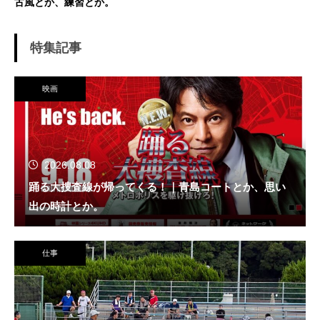
古風とか、練習とか。
特集記事
映画
2026.08.08
踊る大捜査線が帰ってくる！｜青島コートとか、思い
出の時計とか。
仕事