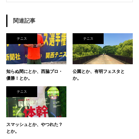
く、進学した高校でもまだ「テニス愛好会」だ
った。 テニスといえば女子、しかも愛好会とい
う緩そうな雰囲気に惹かれ入部。 しかし、女子
関連記事
はおらず、東北なのでクレーコートが使えるま
で、毎日ランニングと素振りの日々。 加えて、
素振りをした途端に、先輩に「センスなし」か
テニス
テニス
ら一刀両断。（笑） そんなテニスとの出会い
が、今に至り、テニスで生きているという不思
議な人生。 テニスを軸にたくさん勉強させても
らったことを駆使して、 テニス業界、スポーツ
ビジネス界で生きている今現在。 座右の銘は
知らぬ間にとか、西脇プロ・
公園とか、有明フェスタと
「努力に勝る天才なし」 セミナー講師や研修も
優勝！とか。
か。
得意技。
テニス
スマッシュとか、やつれた？
とか。