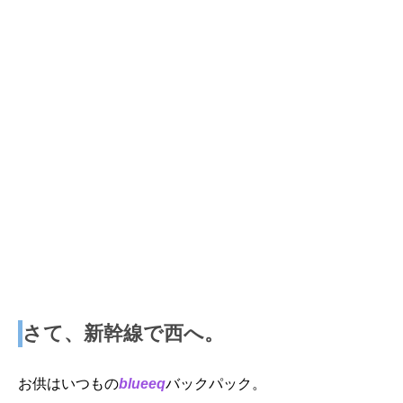
さて、新幹線で西へ。
お供はいつもの
blueeq
バックパック。