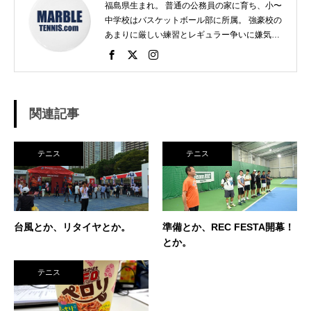
福島県生まれ。 普通の公務員の家に育ち、小〜
中学校はバスケットボール部に所属。 強豪校の
あまりに厳しい練習とレギュラー争いに嫌気が
さし、個人スポーツをやることに。 高校で見つ
けたのがテニス。 当時まだ硬式テニス部は少な
く、進学した高校でもまだ「テニス愛好会」だ
った。 テニスといえば女子、しかも愛好会とい
う緩そうな雰囲気に惹かれ入部。 しかし、女子
関連記事
はおらず、東北なのでクレーコートが使えるま
で、毎日ランニングと素振りの日々。 加えて、
素振りをした途端に、先輩に「センスなし」か
テニス
テニス
ら一刀両断。（笑） そんなテニスとの出会い
が、今に至り、テニスで生きているという不思
議な人生。 テニスを軸にたくさん勉強させても
らったことを駆使して、 テニス業界、スポーツ
ビジネス界で生きている今現在。 座右の銘は
台風とか、リタイヤとか。
準備とか、REC FESTA開幕！
「努力に勝る天才なし」 セミナー講師や研修も
とか。
得意技。
テニス