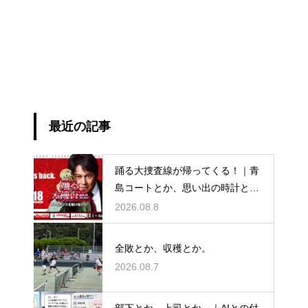
最近の記事
踊る大捜査線が帰ってくる！｜青
島コートとか、思い出の時計と
か。
2026.08.8
全敗とか、収穫とか。
2026.08.7
部下とか、上司とか。｜AIとの付