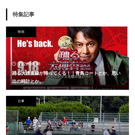
特集記事
映画
2026.08.08
踊る大捜査線が帰ってくる！｜青島コートとか、思い
出の時計とか。
仕事