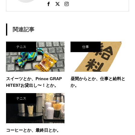
さし、個人スポーツをやることに。 高校で見つ
けたのがテニス。 当時まだ硬式テニス部は少な
く、進学した高校でもまだ「テニス愛好会」だ
った。 テニスといえば女子、しかも愛好会とい
う緩そうな雰囲気に惹かれ入部。 しかし、女子
関連記事
はおらず、東北なのでクレーコートが使えるま
で、毎日ランニングと素振りの日々。 加えて、
素振りをした途端に、先輩に「センスなし」か
テニス
仕事
ら一刀両断。（笑） そんなテニスとの出会い
が、今に至り、テニスで生きているという不思
議な人生。 テニスを軸にたくさん勉強させても
らったことを駆使して、 テニス業界、スポーツ
ビジネス界で生きている今現在。 座右の銘は
スイーツとか、Prince GRAP
昼間からとか、仕事と給料と
「努力に勝る天才なし」 セミナー講師や研修も
HITE97お貸出し〜！とか。
か。
得意技。
テニス
コーヒーとか、最終日とか。