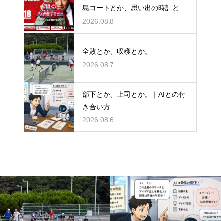
島コートとか、思い出の時計と
か。
2026.08.8
全敗とか、収穫とか。
2026.08.7
部下とか、上司とか。｜AIとの付
き合い方
2026.08.6