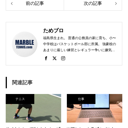
前の記事
次の記事
ためブロ
福島県生まれ。 普通の公務員の家に育ち、小〜
中学校はバスケットボール部に所属。 強豪校の
あまりに厳しい練習とレギュラー争いに嫌気が
さし、個人スポーツをやることに。 高校で見つ
けたのがテニス。 当時まだ硬式テニス部は少な
く、進学した高校でもまだ「テニス愛好会」だ
った。 テニスといえば女子、しかも愛好会とい
う緩そうな雰囲気に惹かれ入部。 しかし、女子
関連記事
はおらず、東北なのでクレーコートが使えるま
で、毎日ランニングと素振りの日々。 加えて、
素振りをした途端に、先輩に「センスなし」か
テニス
仕事
ら一刀両断。（笑） そんなテニスとの出会い
が、今に至り、テニスで生きているという不思
議な人生。 テニスを軸にたくさん勉強させても
らったことを駆使して、 テニス業界、スポーツ
ビジネス界で生きている今現在。 座右の銘は