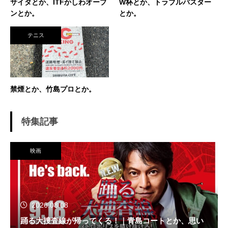
サイタとか、ITFかしわオープ
W杯とか、トラブルバスター
「努力に勝る天才なし」 セミナー講師や研修も
ンとか。
とか。
得意技。
テニス
禁煙とか、竹島プロとか。
特集記事
映画
2026.08.08
踊る大捜査線が帰ってくる！｜青島コートとか、思い