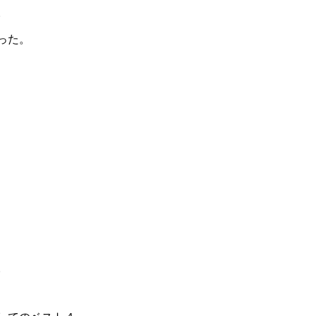
。
った。
。