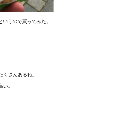
というので買ってみた。
たくさんあるね。
高い。