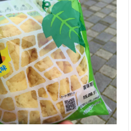
ですとか。
お年？とか、SUPその２とか。
ゴミ？とか、試合デビューと
か。