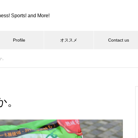
ness! Sports! and More!
Profile
オススメ
Contact us
か。
スポーツ
カツカレーとか、紫カントリー
クラブとか。
か。
コロンビア８とか、全日本９位