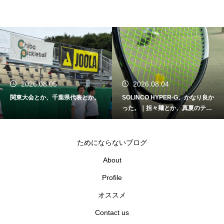
2026.08.04
2026.08.03
SOLINCO HYPER-G、かなり良か
支援とか、応援とか。｜熊本地震
った。｜担々麺とか、真夏のテニ
と早稲田大学庭球部クラウドファ
スとか。
ンディング
ためにならないブログ
About
Profile
オススメ
Contact us