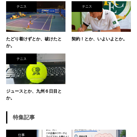
素振りをした途端に、先輩に「センスなし」か
テニス
テニス
ら一刀両断。（笑） そんなテニスとの出会い
が、今に至り、テニスで生きているという不思
議な人生。 テニスを軸にたくさん勉強させても
らったことを駆使して、 テニス業界、スポーツ
ビジネス界で生きている今現在。 座右の銘は
たどり着けずとか、破けたと
契約！とか、いよいよとか。
「努力に勝る天才なし」 セミナー講師や研修も
か。
得意技。
テニス
ジュースとか、九州６日目と
か。
特集記事
仕事