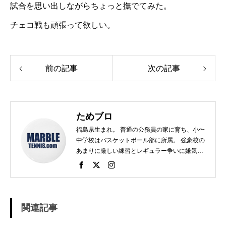
試合を思い出しながらちょっと撫でてみた。
チェコ戦も頑張って欲しい。
前の記事
次の記事
ためブロ
福島県生まれ。 普通の公務員の家に育ち、小〜
中学校はバスケットボール部に所属。 強豪校の
あまりに厳しい練習とレギュラー争いに嫌気が
さし、個人スポーツをやることに。 高校で見つ
けたのがテニス。 当時まだ硬式テニス部は少な
く、進学した高校でもまだ「テニス愛好会」だ
った。 テニスといえば女子、しかも愛好会とい
う緩そうな雰囲気に惹かれ入部。 しかし、女子
関連記事
はおらず、東北なのでクレーコートが使えるま
で、毎日ランニングと素振りの日々。 加えて、