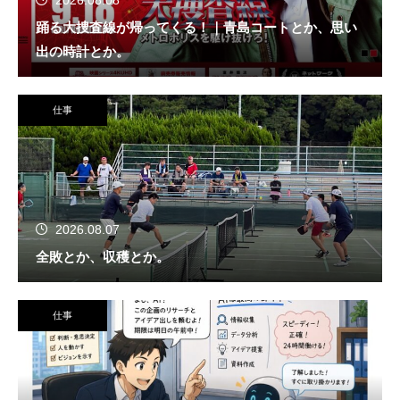
2026.08.08
踊る大捜査線が帰ってくる！｜青島コートとか、思い
出の時計とか。
仕事
2026.08.07
全敗とか、収穫とか。
仕事