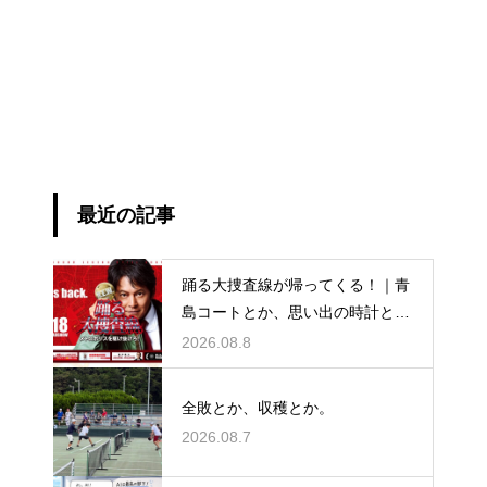
最近の記事
踊る大捜査線が帰ってくる！｜青
島コートとか、思い出の時計と
か。
2026.08.8
全敗とか、収穫とか。
2026.08.7