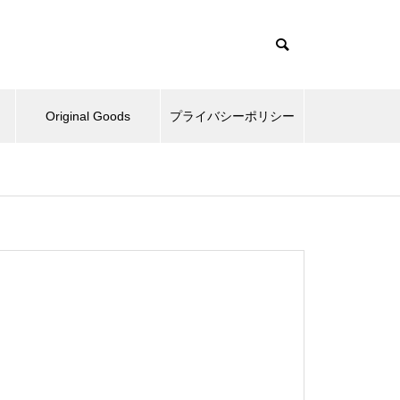
Original Goods
プライバシーポリシー
たぬきとか、野球再開してみた
とか。
ベッドとか、ピックルボールと