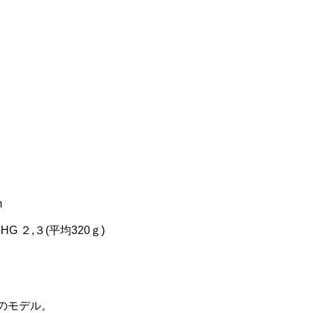
m
G ２,３(平均320ｇ)
のモデル。