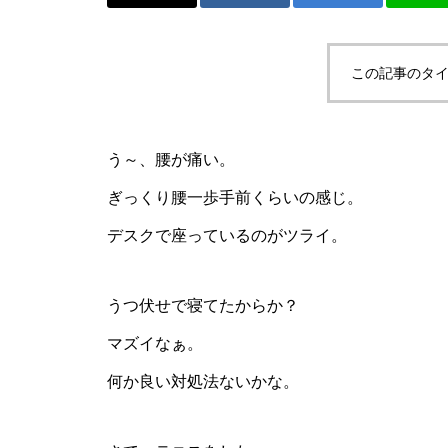
か。
この記事のタイ
ニュージェネとか、またまた卓
う～、腰が痛い。
球とか。
ぎっくり腰一歩手前くらいの感じ。
デスクで座っているのがツライ。
うつ伏せで寝てたからか？
ご購入！とか、SUPとか。
マズイなぁ。
何か良い対処法ないかな。