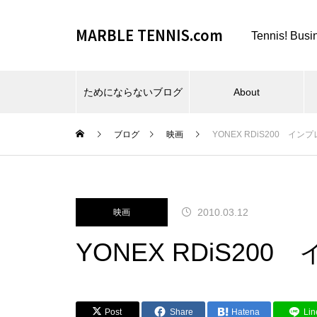
MARBLE TENNIS.com
Tennis! Busi
ためにならないブログ
About
ブログ
映画
YONEX RDiS200 イン
ビーチスポーツとか、夏とか。
2010.03.12
映画
YONEX RDiS20
仕事場とか、REC FESTA と
Post
Share
Hatena
Lin