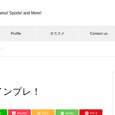
ness! Sports! and More!
Profile
オススメ
Contact us
プレ！
スポーツ
カツカレーとか、紫カントリー
クラブとか。
0 インプレ！
コロンビア８とか、全日本９位
e
Pocket
RSS
feedly
Pin it