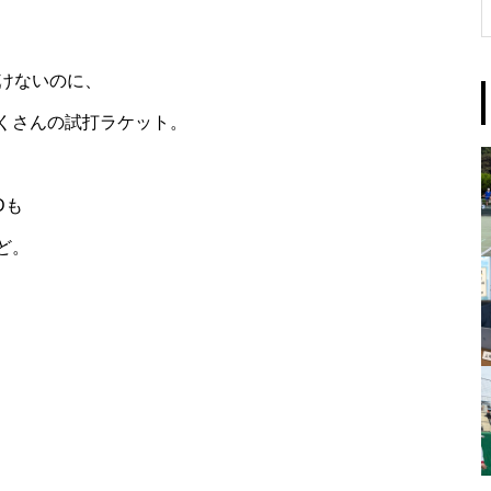
けないのに、
くさんの試打ラケット。
Dも
ど。
。