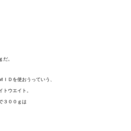
ｇだ。
ＭＩＤを使おうっていう、
イトウエイト。
で３００ｇは