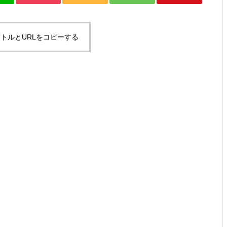
ですとか。
トルとURLをコピーする
お年？とか、SUPその２とか。
ゴミ？とか、試合デビューと
か。