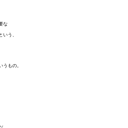
要な
という、
いうもの。
だ。