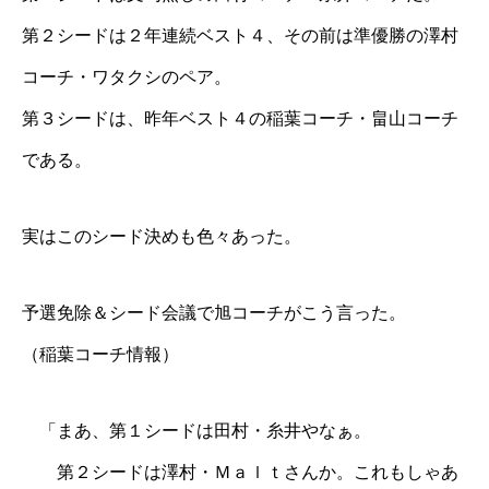
第２シードは２年連続ベスト４、その前は準優勝の澤村
コーチ・ワタクシのペア。
第３シードは、昨年ベスト４の
稲葉コー
チ・畠山コーチ
である。
実はこのシード決めも色々あった。
予選免除＆シード会議で
旭コーチ
がこう言った。
（
稲葉コーチ
情報）
「まあ、第１シードは田村・糸井やなぁ。
第２シードは澤村・Ｍａｌｔさんか。これもしゃあ