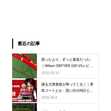
最近の記事
思ったより、ずっと素直だった。
｜Wilson DEFYER 100 V1レビュ
ー
2026.08.10
踊る大捜査線が帰ってくる！｜青
島コートとか、思い出の時計と
か。
2026.08.8