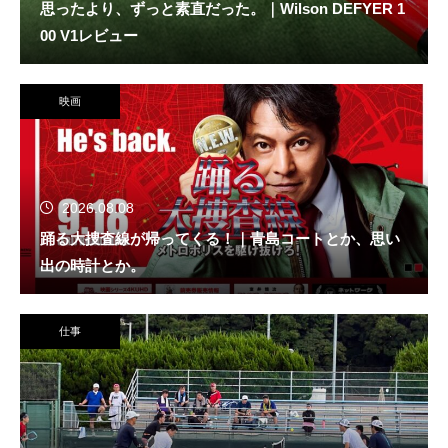
思ったより、ずっと素直だった。｜Wilson DEFYER 1
00 V1レビュー
映画
2026.08.08
踊る大捜査線が帰ってくる！｜青島コートとか、思い
出の時計とか。
仕事