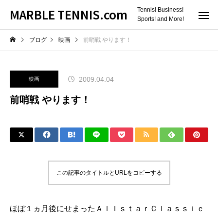
MARBLE TENNIS.com
Tennis! Business!
Sports! and More!
ブログ
映画
前哨戦 やります！
2009.04.04
映画
前哨戦 やります！
この記事のタイトルとURLをコピーする
ほぼ１ヵ月後にせまった
ＡｌｌｓｔａｒＣｌａｓｓｉｃ