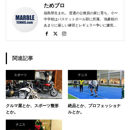
ためブロ
福島県生まれ。 普通の公務員の家に育ち、小〜
中学校はバスケットボール部に所属。 強豪校の
あまりに厳しい練習とレギュラー争いに嫌気が
さし、個人スポーツをやることに。 高校で見つ
けたのがテニス。 当時まだ硬式テニス部は少な
く、進学した高校でもまだ「テニス愛好会」だ
った。 テニスといえば女子、しかも愛好会とい
う緩そうな雰囲気に惹かれ入部。 しかし、女子
関連記事
はおらず、東北なのでクレーコートが使えるま
で、毎日ランニングと素振りの日々。 加えて、
素振りをした途端に、先輩に「センスなし」か
スポーツ
テニス
ら一刀両断。（笑） そんなテニスとの出会い
が、今に至り、テニスで生きているという不思
議な人生。 テニスを軸にたくさん勉強させても
らったことを駆使して、 テニス業界、スポーツ
ビジネス界で生きている今現在。 座右の銘は
クルマ屋とか、スポーツ整形
絶品とか、プロフェッショナ
「努力に勝る天才なし」 セミナー講師や研修も
とか。
ルとか。
得意技。
テニス