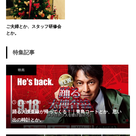
ご夫婦とか、スタッフ研修会
とか。
特集記事
映画
2026.08.08
踊る大捜査線が帰ってくる！｜青島コートとか、思い
出の時計とか。