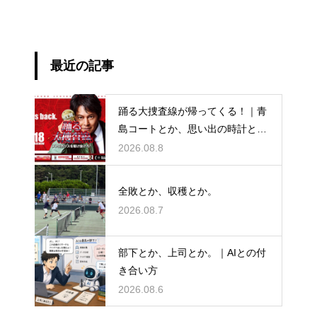
最近の記事
踊る大捜査線が帰ってくる！｜青
島コートとか、思い出の時計と
か。
2026.08.8
全敗とか、収穫とか。
2026.08.7
部下とか、上司とか。｜AIとの付
き合い方
2026.08.6