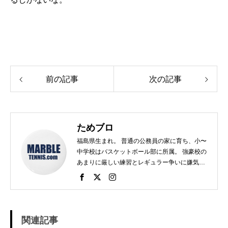
前の記事
次の記事
ためブロ
福島県生まれ。 普通の公務員の家に育ち、小〜
中学校はバスケットボール部に所属。 強豪校の
あまりに厳しい練習とレギュラー争いに嫌気が
さし、個人スポーツをやることに。 高校で見つ
けたのがテニス。 当時まだ硬式テニス部は少な
く、進学した高校でもまだ「テニス愛好会」だ
った。 テニスといえば女子、しかも愛好会とい
う緩そうな雰囲気に惹かれ入部。 しかし、女子
関連記事
はおらず、東北なのでクレーコートが使えるま