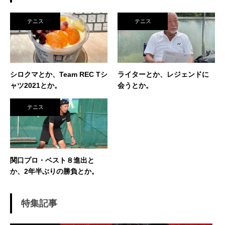
で、毎日ランニングと素振りの日々。 加えて、
素振りをした途端に、先輩に「センスなし」か
テニス
テニス
ら一刀両断。（笑） そんなテニスとの出会い
が、今に至り、テニスで生きているという不思
議な人生。 テニスを軸にたくさん勉強させても
らったことを駆使して、 テニス業界、スポーツ
ビジネス界で生きている今現在。 座右の銘は
シロクマとか、Team REC Tシ
ライターとか、レジェンドに
「努力に勝る天才なし」 セミナー講師や研修も
ャツ2021とか。
会うとか。
得意技。
テニス
関口プロ・ベスト８進出と
か、2年半ぶりの勝負とか。
特集記事