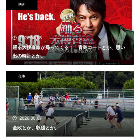
映画
2026.08.08
踊る大捜査線が帰ってくる！｜青島コートとか、思い
出の時計とか。
仕事
2026.08.07
全敗とか、収穫とか。