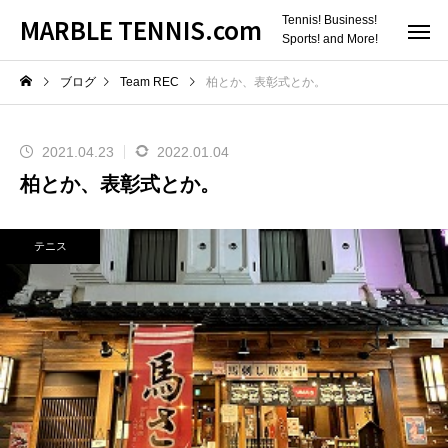
MARBLE TENNIS.com
Tennis! Business!
Sports! and More!
ブログ
Team REC
柏とか、表彰式とか。
2021.04.23
2022.01.04
柏とか、表彰式とか。
テニス