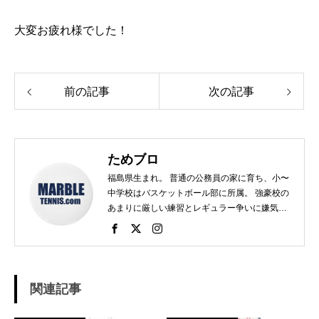
大変お疲れ様でした！
前の記事
次の記事
ためブロ
福島県生まれ。 普通の公務員の家に育ち、小〜
中学校はバスケットボール部に所属。 強豪校の
あまりに厳しい練習とレギュラー争いに嫌気が
さし、個人スポーツをやることに。 高校で見つ
けたのがテニス。 当時まだ硬式テニス部は少な
く、進学した高校でもまだ「テニス愛好会」だ
った。 テニスといえば女子、しかも愛好会とい
う緩そうな雰囲気に惹かれ入部。 しかし、女子
関連記事
はおらず、東北なのでクレーコートが使えるま
で、毎日ランニングと素振りの日々。 加えて、