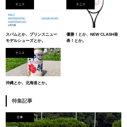
素振りをした途端に、先輩に「センスなし」か
テニス
テニス
ら一刀両断。（笑） そんなテニスとの出会い
が、今に至り、テニスで生きているという不思
議な人生。 テニスを軸にたくさん勉強させても
らったことを駆使して、 テニス業界、スポーツ
ビジネス界で生きている今現在。 座右の銘は
スパムとか、プリンスニュー
優勝！とか、NEW CLASH発
「努力に勝る天才なし」 セミナー講師や研修も
モデルシューズとか。
表！とか。
得意技。
テニス
沖縄とか、北海道とか。
特集記事
仕事