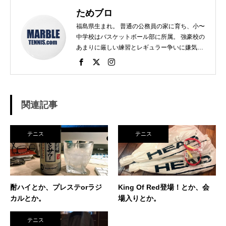
ためブロ
福島県生まれ。 普通の公務員の家に育ち、小〜
中学校はバスケットボール部に所属。 強豪校の
あまりに厳しい練習とレギュラー争いに嫌気が
さし、個人スポーツをやることに。 高校で見つ
けたのがテニス。 当時まだ硬式テニス部は少な
く、進学した高校でもまだ「テニス愛好会」だ
った。 テニスといえば女子、しかも愛好会とい
う緩そうな雰囲気に惹かれ入部。 しかし、女子
関連記事
はおらず、東北なのでクレーコートが使えるま
で、毎日ランニングと素振りの日々。 加えて、
素振りをした途端に、先輩に「センスなし」か
テニス
テニス
ら一刀両断。（笑） そんなテニスとの出会い
が、今に至り、テニスで生きているという不思
議な人生。 テニスを軸にたくさん勉強させても
らったことを駆使して、 テニス業界、スポーツ
ビジネス界で生きている今現在。 座右の銘は
酎ハイとか、プレステorラジ
King Of Red登場！とか、会
「努力に勝る天才なし」 セミナー講師や研修も
カルとか。
場入りとか。
得意技。
テニス