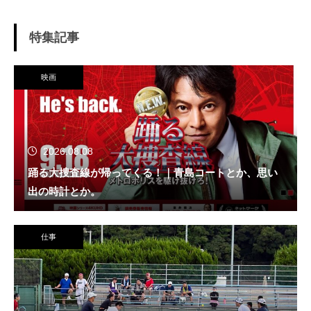
特集記事
映画
2026.08.08
踊る大捜査線が帰ってくる！｜青島コートとか、思い
出の時計とか。
仕事