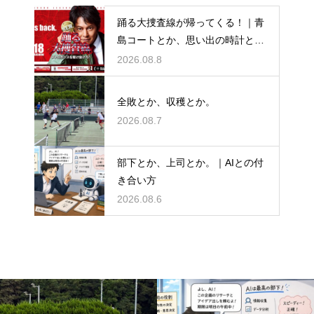
踊る大捜査線が帰ってくる！｜青
島コートとか、思い出の時計と
か。
2026.08.8
全敗とか、収穫とか。
2026.08.7
部下とか、上司とか。｜AIとの付
き合い方
2026.08.6