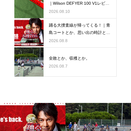
｜Wilson DEFYER 100 V1レビュ
ー
2026.08.10
踊る大捜査線が帰ってくる！｜青
島コートとか、思い出の時計と
か。
2026.08.8
全敗とか、収穫とか。
2026.08.7