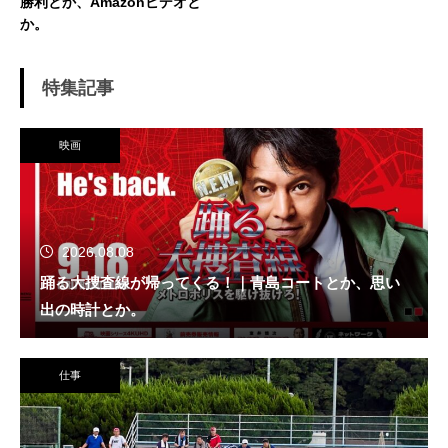
勝利とか、Amazonビデオと
か。
特集記事
映画
2026.08.08
踊る大捜査線が帰ってくる！｜青島コートとか、思い
出の時計とか。
仕事