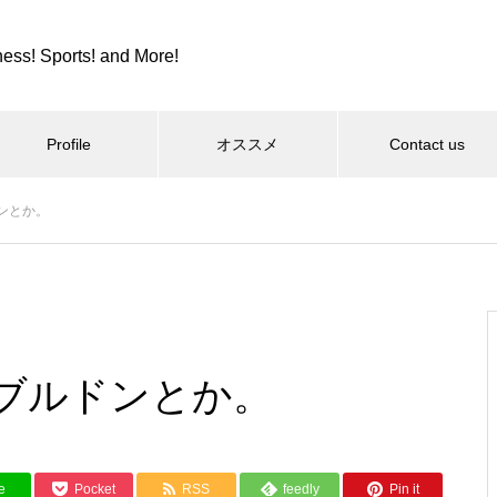
ness! Sports! and More!
Profile
オススメ
Contact us
ンとか。
スポーツ
カツカレーとか、紫カントリー
クラブとか。
ブルドンとか。
コロンビア８とか、全日本９位
e
Pocket
RSS
feedly
Pin it