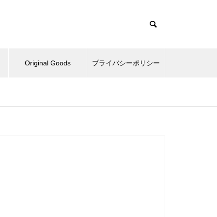
Original Goods
プライバシーポリシー
たぬきとか、野球再開してみた
とか。
ベッドとか、ピックルボールと