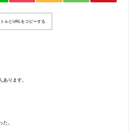
ですとか。
トルとURLをコピーする
お年？とか、SUPその２とか。
んあります。
ゴミ？とか、試合デビューと
か。
った。