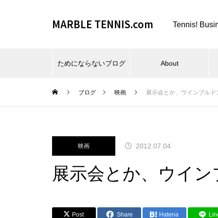
MARBLE TENNIS.com
Tennis! Busi
ためにならないブログ
About
ブログ
映画
展示会とか、ウインブルド
ビーチスポーツとか、夏とか。
2012.07.04
映画
展示会とか、ウイン
仕事場とか、REC FESTA と
Post
Share
Hatena
Lin