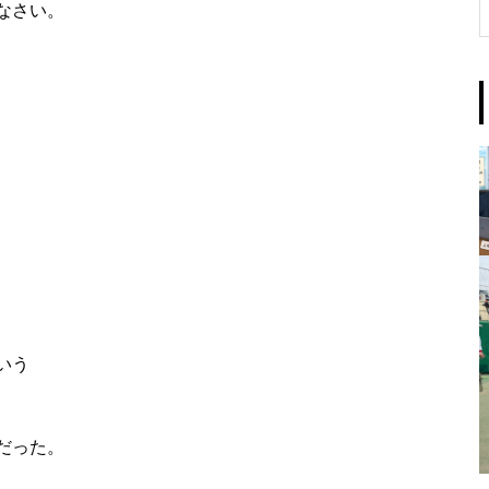
なさい。
いう
だった。