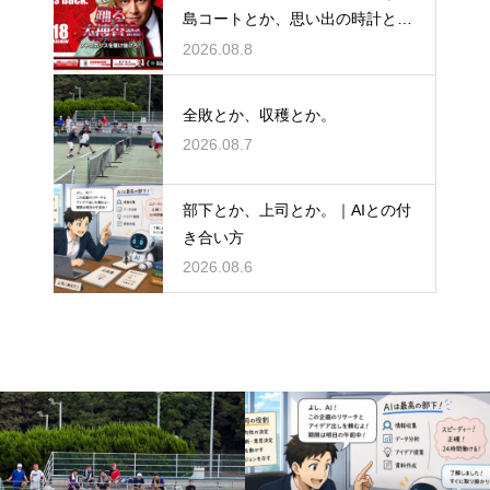
島コートとか、思い出の時計と
か。
2026.08.8
全敗とか、収穫とか。
2026.08.7
部下とか、上司とか。｜AIとの付
き合い方
2026.08.6