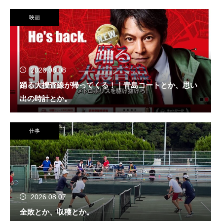
映画
2026.08.08
踊る大捜査線が帰ってくる！｜青島コートとか、思い
出の時計とか。
仕事
2026.08.07
全敗とか、収穫とか。