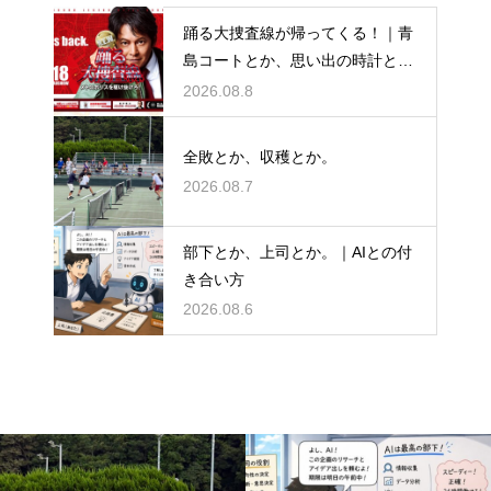
踊る大捜査線が帰ってくる！｜青
島コートとか、思い出の時計と
か。
2026.08.8
全敗とか、収穫とか。
2026.08.7
部下とか、上司とか。｜AIとの付
き合い方
2026.08.6