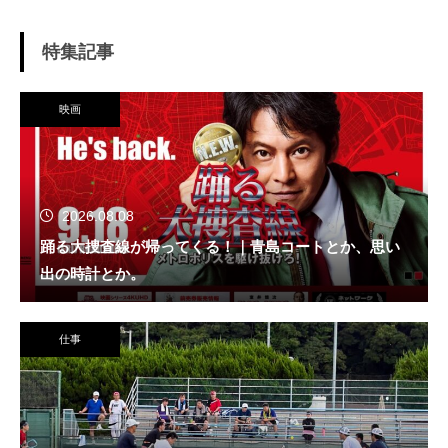
特集記事
映画
2026.08.08
踊る大捜査線が帰ってくる！｜青島コートとか、思い
出の時計とか。
仕事