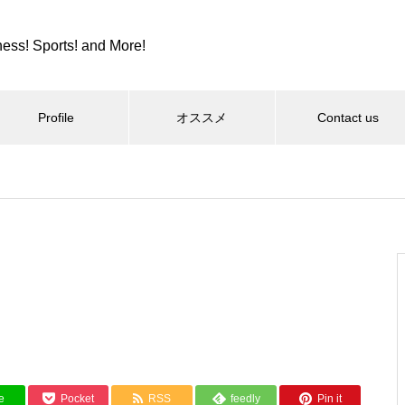
ness! Sports! and More!
Profile
オススメ
Contact us
スポーツ
カツカレーとか、紫カントリー
クラブとか。
コロンビア８とか、全日本９位
e
Pocket
RSS
feedly
Pin it