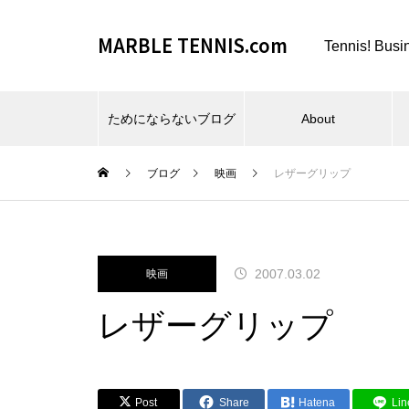
MARBLE TENNIS.com
Tennis! Busi
ためにならないブログ
About
ブログ
映画
レザーグリップ
ビーチスポーツとか、夏とか。
2007.03.02
映画
レザーグリップ
仕事場とか、REC FESTA と
Post
Share
Hatena
Lin