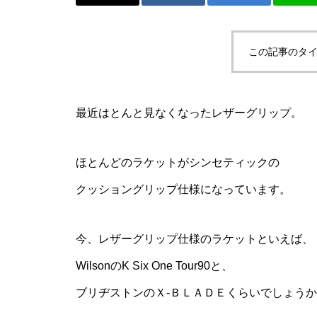
か。
この記事のタイ
ニュージェネとか、またまた卓
最近はとんと見なくなったレザーグリップ。
球とか。
ほとんどのラケットがシンセティックの
クッショングリップ仕様になっています。
ご購入！とか、SUPとか。
今、レザーグリップ仕様のラケットといえば、
WilsonのK Six One Tour90と、
ブリヂストンのＸ-ＢＬＡＤＥくらいでしょう