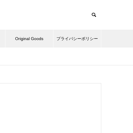
Original Goods
プライバシーポリシー
たぬきとか、野球再開してみた
とか。
ベッドとか、ピックルボールと