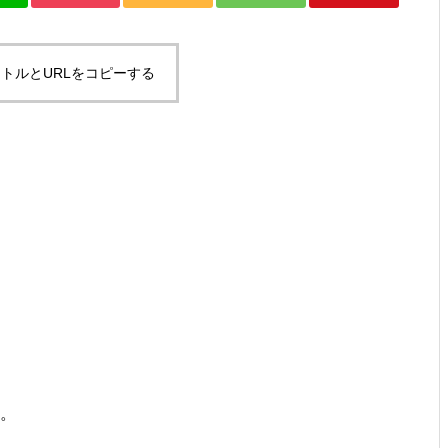
ですとか。
トルとURLをコピーする
お年？とか、SUPその２とか。
ゴミ？とか、試合デビューと
か。
か。