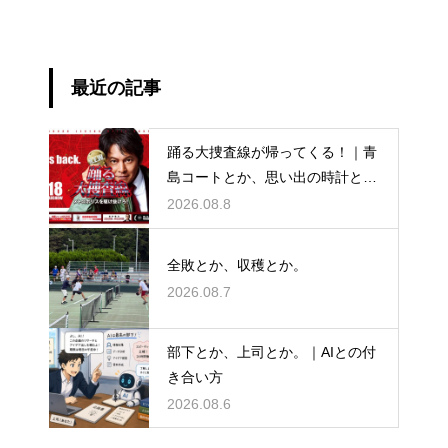
最近の記事
踊る大捜査線が帰ってくる！｜青
島コートとか、思い出の時計と
か。
2026.08.8
全敗とか、収穫とか。
2026.08.7
部下とか、上司とか。｜AIとの付
き合い方
2026.08.6