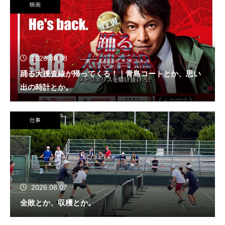
映画
2026.08.08
踊る大捜査線が帰ってくる！｜青島コートとか、思い
出の時計とか。
仕事
2026.08.07
全敗とか、収穫とか。