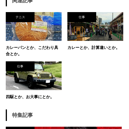
関連記事
はおらず、東北なのでクレーコートが使えるま
で、毎日ランニングと素振りの日々。 加えて、
素振りをした途端に、先輩に「センスなし」か
テニス
仕事
ら一刀両断。（笑） そんなテニスとの出会い
が、今に至り、テニスで生きているという不思
議な人生。 テニスを軸にたくさん勉強させても
らったことを駆使して、 テニス業界、スポーツ
ビジネス界で生きている今現在。 座右の銘は
カレーパンとか、こだわり具
カレーとか、計算違いとか。
「努力に勝る天才なし」 セミナー講師や研修も
合とか。
得意技。
仕事
四駆とか、お大事にとか。
特集記事