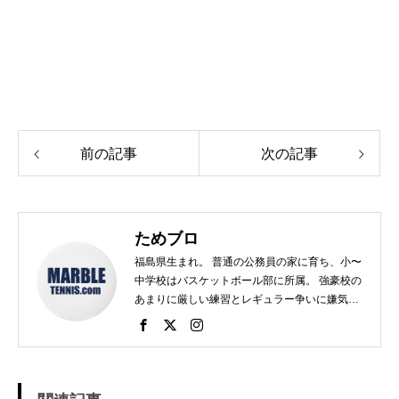
前の記事
次の記事
ためブロ
福島県生まれ。 普通の公務員の家に育ち、小〜
中学校はバスケットボール部に所属。 強豪校の
あまりに厳しい練習とレギュラー争いに嫌気が
さし、個人スポーツをやることに。 高校で見つ
けたのがテニス。 当時まだ硬式テニス部は少な
く、進学した高校でもまだ「テニス愛好会」だ
った。 テニスといえば女子、しかも愛好会とい
う緩そうな雰囲気に惹かれ入部。 しかし、女子