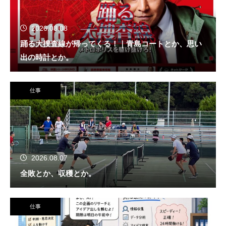
2026.08.08
踊る大捜査線が帰ってくる！｜青島コートとか、思い
出の時計とか。
仕事
2026.08.07
全敗とか、収穫とか。
仕事