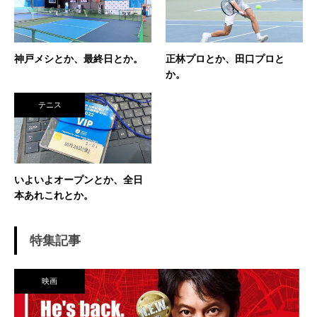
が、今に至り、テニスで生きているという不思
議な人生。 テニスを軸にたくさん勉強させても
らったことを駆使して、 テニス業界、スポーツ
ビジネス界で生きている今現在。 座右の銘は
神戸メシとか、最終日とか。
正林プロとか、田口プロと
「努力に勝る天才なし」 セミナー講師や研修も
か。
得意技。
テニス
いよいよオープンとか、全日
本あれこれとか。
特集記事
映画