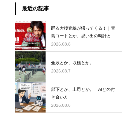
最近の記事
踊る大捜査線が帰ってくる！｜青
島コートとか、思い出の時計と
か。
2026.08.8
全敗とか、収穫とか。
2026.08.7
部下とか、上司とか。｜AIとの付
き合い方
2026.08.6