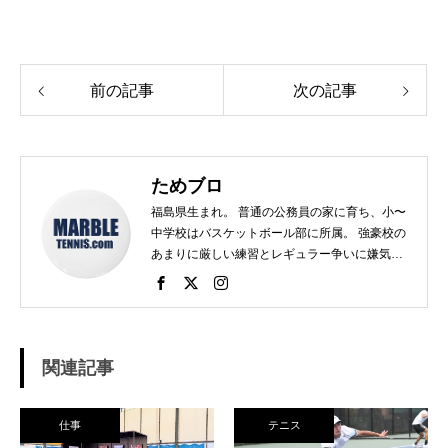
前の記事
次の記事
ためブロ
福島県生まれ。 普通の公務員の家に育ち、小〜
中学校はバスケットボール部に所属。 強豪校の
あまりに厳しい練習とレギュラー争いに嫌気が
さし、個人スポーツをやることに。 高校で見つ
けたのがテニス。 当時まだ硬式テニス部は少な
く、進学した高校でもまだ「テニス愛好会」だ
った。 テニスといえば女子、しかも愛好会とい
う緩そうな雰囲気に惹かれ入部。 しかし、女子
関連記事
はおらず、東北なのでクレーコートが使えるま
で、毎日ランニングと素振りの日々。 加えて、
素振りをした途端に、先輩に「センスなし」か
仕事
テニス
ら一刀両断。（笑） そんなテニスとの出会い