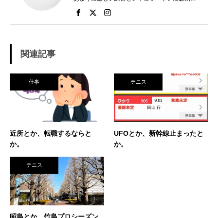
さし、個人スポーツをやることに。 高校で見つ
けたのがテニス。 当時まだ硬式テニス部は少な
く、進学した高校でもまだ「テニス愛好会」だ
った。 テニスといえば女子、しかも愛好会とい
う緩そうな雰囲気に惹かれ入部。 しかし、女子
関連記事
はおらず、東北なのでクレーコートが使えるま
で、毎日ランニングと素振りの日々。 加えて、
素振りをした途端に、先輩に「センスなし」か
仕事
テニス
ら一刀両断。（笑） そんなテニスとの出会い
が、今に至り、テニスで生きているという不思
議な人生。 テニスを軸にたくさん勉強させても
らったことを駆使して、 テニス業界、スポーツ
ビジネス界で生きている今現在。 座右の銘は
近所とか、転職するならと
UFOとか、新幹線止まったと
「努力に勝る天才なし」 セミナー講師や研修も
か。
か。
得意技。
テニス
昭島とか、竹島プロシーズン