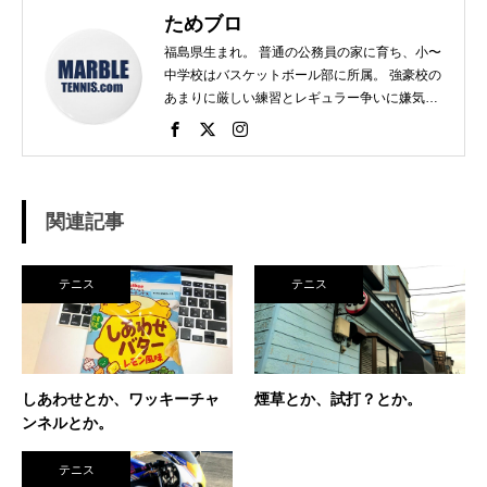
ためブロ
福島県生まれ。 普通の公務員の家に育ち、小〜
中学校はバスケットボール部に所属。 強豪校の
あまりに厳しい練習とレギュラー争いに嫌気が
さし、個人スポーツをやることに。 高校で見つ
けたのがテニス。 当時まだ硬式テニス部は少な
く、進学した高校でもまだ「テニス愛好会」だ
った。 テニスといえば女子、しかも愛好会とい
う緩そうな雰囲気に惹かれ入部。 しかし、女子
関連記事
はおらず、東北なのでクレーコートが使えるま
で、毎日ランニングと素振りの日々。 加えて、
素振りをした途端に、先輩に「センスなし」か
テニス
テニス
ら一刀両断。（笑） そんなテニスとの出会い
が、今に至り、テニスで生きているという不思
議な人生。 テニスを軸にたくさん勉強させても
らったことを駆使して、 テニス業界、スポーツ
ビジネス界で生きている今現在。 座右の銘は
しあわせとか、ワッキーチャ
煙草とか、試打？とか。
「努力に勝る天才なし」 セミナー講師や研修も
ンネルとか。
得意技。
テニス