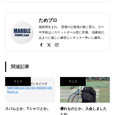
ためブロ
福島県生まれ。 普通の公務員の家に育ち、小〜
中学校はバスケットボール部に所属。 強豪校の
あまりに厳しい練習とレギュラー争いに嫌気が
さし、個人スポーツをやることに。 高校で見つ
けたのがテニス。 当時まだ硬式テニス部は少な
く、進学した高校でもまだ「テニス愛好会」だ
った。 テニスといえば女子、しかも愛好会とい
う緩そうな雰囲気に惹かれ入部。 しかし、女子
関連記事
はおらず、東北なのでクレーコートが使えるま
で、毎日ランニングと素振りの日々。 加えて、
素振りをした途端に、先輩に「センスなし」か
テニス
テニス
ら一刀両断。（笑） そんなテニスとの出会い
が、今に至り、テニスで生きているという不思
議な人生。 テニスを軸にたくさん勉強させても
らったことを駆使して、 テニス業界、スポーツ
ビジネス界で生きている今現在。 座右の銘は
スパムとか、Tシャツとか。
優れものとか、入会しました
「努力に勝る天才なし」 セミナー講師や研修も
とか。