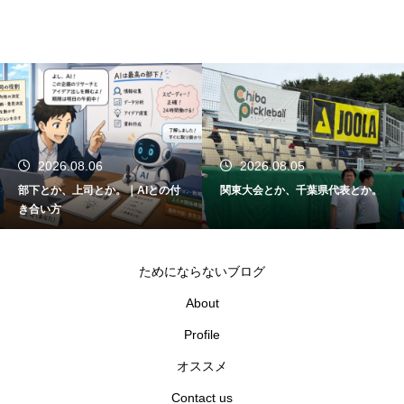
2026.08.05
2026.08.04
。｜AIとの付
関東大会とか、千葉県代表とか。
SOLINCO HYPE
った。｜担々麺とか
スとか。
ためにならないブログ
About
Profile
オススメ
Contact us