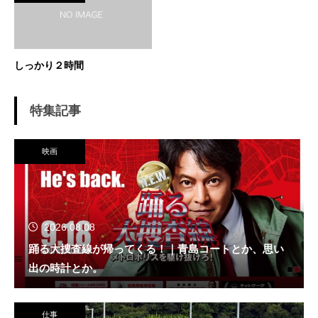
しっかり２時間
特集記事
映画
2026.08.08
踊る大捜査線が帰ってくる！｜青島コートとか、思い
出の時計とか。
仕事