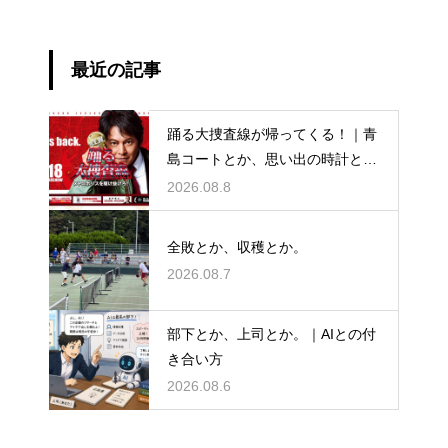
最近の記事
踊る大捜査線が帰ってくる！｜青
島コートとか、思い出の時計と
か。
2026.08.8
全敗とか、収穫とか。
2026.08.7
部下とか、上司とか。｜AIとの付
き合い方
2026.08.6