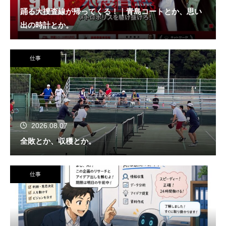
踊る大捜査線が帰ってくる！｜青島コートとか、思い
出の時計とか。
仕事
2026.08.07
全敗とか、収穫とか。
仕事