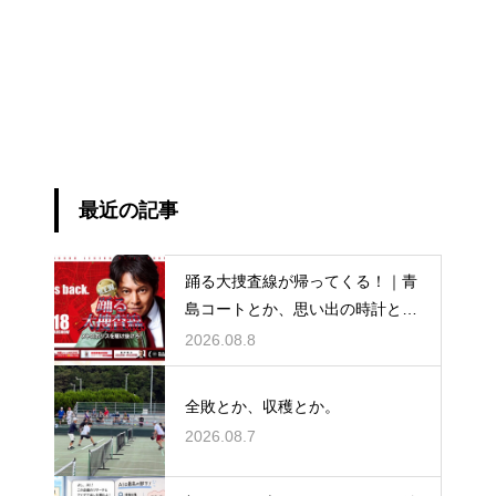
最近の記事
踊る大捜査線が帰ってくる！｜青
島コートとか、思い出の時計と
か。
2026.08.8
全敗とか、収穫とか。
2026.08.7