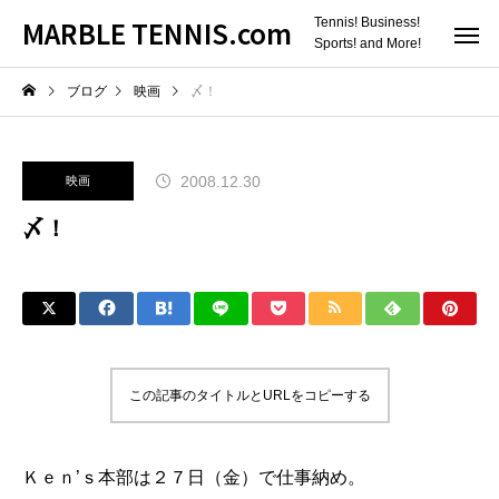
MARBLE TENNIS.com
Tennis! Business!
Sports! and More!
ブログ
映画
〆！
2008.12.30
映画
〆！
この記事のタイトルとURLをコピーする
Ｋｅｎ’ｓ
本部は２７日（金）で仕事納め。