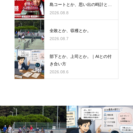
島コートとか、思い出の時計と
か。
2026.08.8
全敗とか、収穫とか。
2026.08.7
部下とか、上司とか。｜AIとの付
き合い方
2026.08.6