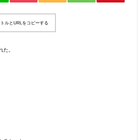
ですとか。
トルとURLをコピーする
れた。
お年？とか、SUPその２とか。
ゴミ？とか、試合デビューと
か。
。