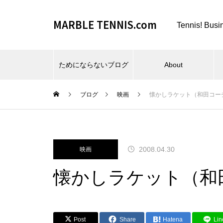
MARBLE TENNIS.com
Tennis! Busi
ためにならないブログ
About
ブログ
映画
懐かしラケット（和田コー
ビーチスポーツとか、夏とか。
2008.04.30
映画
懐かしラケット（和
仕事場とか、REC FESTA と
Post
Share
Hatena
Lin