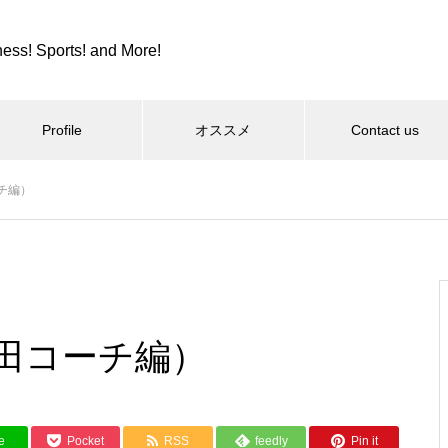
ness! Sports! and More!
Profile
オススメ
Contact us
チ編）
スポーツ
カツカレーとか、紫カントリー
クラブとか。
田コーチ編）
コロンビア８とか、全日本９位
e
Pocket
RSS
feedly
Pin it