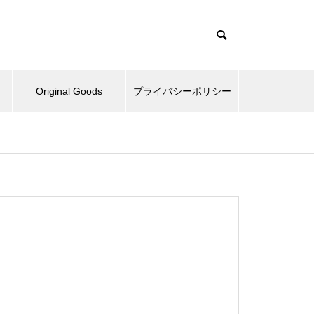
Original Goods
プライバシーポリシー
たぬきとか、野球再開してみた
とか。
ベッドとか、ピックルボールと