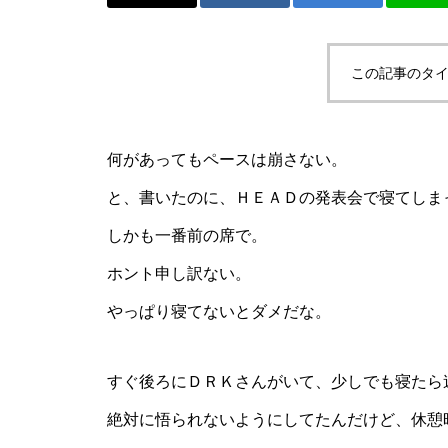
か。
この記事のタイ
ニュージェネとか、またまた卓
何があってもペースは崩さない。
球とか。
と、書いた
のに、ＨＥＡＤの発表会で寝てしま
しかも一番前の席で。
ホント申し訳ない。
やっぱり寝てないとダメだな。
ご購入！とか、SUPとか。
すぐ後ろに
ＤＲＫさん
がいて、少しでも寝たら
絶対に悟られないようにしてたんだけど、休憩