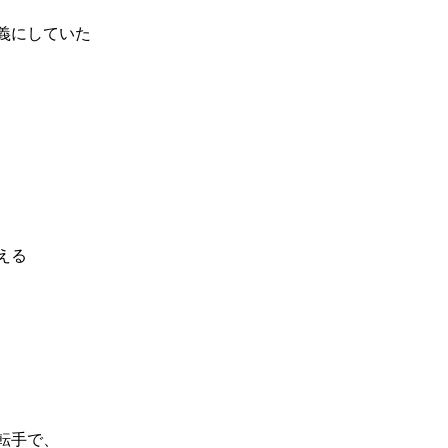
義にしていた
える
転手で、