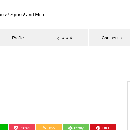
ness! Sports! and More!
Profile
オススメ
Contact us
スポーツ
カツカレーとか、紫カントリー
クラブとか。
コロンビア８とか、全日本９位
e
Pocket
RSS
feedly
Pin it