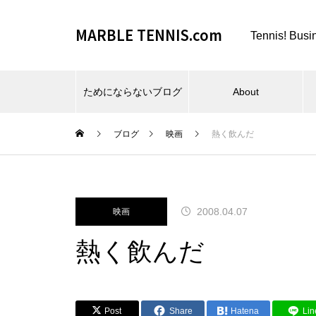
MARBLE TENNIS.com
Tennis! Busi
ためにならないブログ
About
ブログ
映画
熱く飲んだ
ビーチスポーツとか、夏とか。
2008.04.07
映画
熱く飲んだ
仕事場とか、REC FESTA と
Post
Share
Hatena
Lin