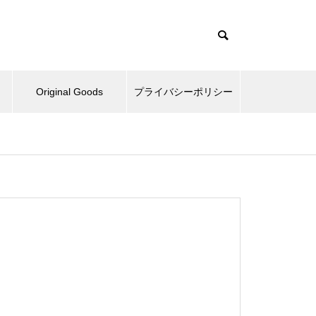
Original Goods
プライバシーポリシー
たぬきとか、野球再開してみた
とか。
ベッドとか、ピックルボールと