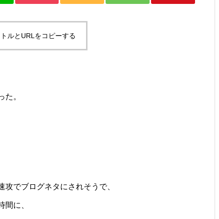
ですとか。
トルとURLをコピーする
お年？とか、SUPその２とか。
った。
ゴミ？とか、試合デビューと
か。
速攻でブログネタにされそうで、
時間に、