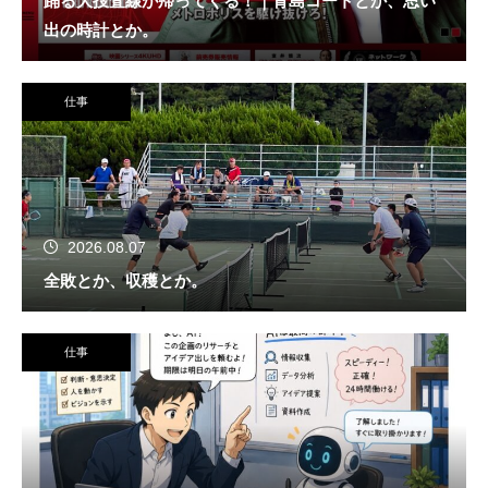
踊る大捜査線が帰ってくる！｜青島コートとか、思い
出の時計とか。
仕事
2026.08.07
全敗とか、収穫とか。
仕事