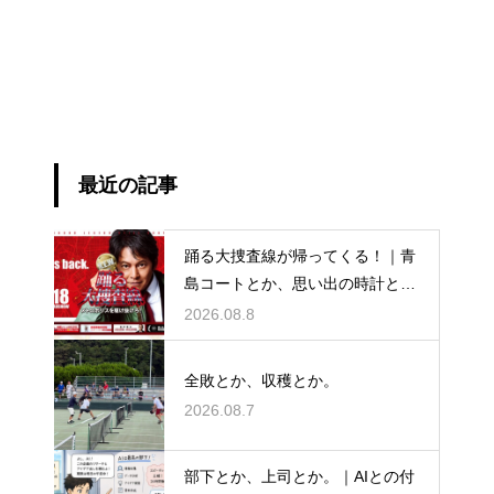
最近の記事
踊る大捜査線が帰ってくる！｜青
島コートとか、思い出の時計と
か。
2026.08.8
全敗とか、収穫とか。
2026.08.7
部下とか、上司とか。｜AIとの付