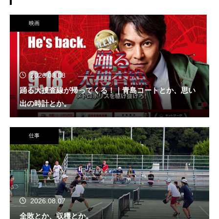
映画
2026.08.08
踊る大捜査線が帰ってくる！｜青島コートとか、思い
出の時計とか。
仕事
2026.08.07
全敗とか、収穫とか。