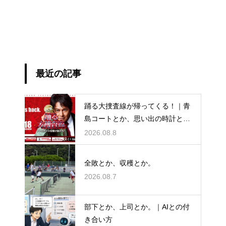
最近の記事
踊る大捜査線が帰ってくる！｜青
島コートとか、思い出の時計と
か。
2026.08.8
全敗とか、収穫とか。
2026.08.7
部下とか、上司とか。｜AIとの付
き合い方