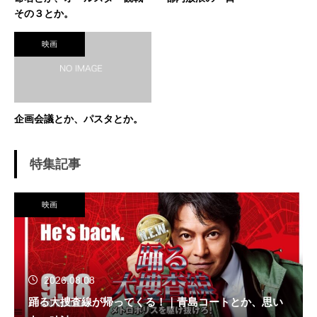
その３とか。
映画
企画会議とか、パスタとか。
特集記事
映画
2026.08.08
踊る大捜査線が帰ってくる！｜青島コートとか、思い