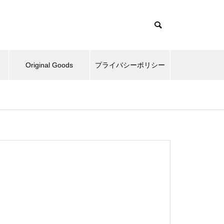
Original Goods
プライバシーポリシー
たぬきとか、野球再開してみた
とか。
ベッドとか、ピックルボールと