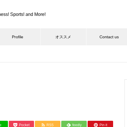
ness! Sports! and More!
Profile
オススメ
Contact us
スポーツ
カツカレーとか、紫カントリー
クラブとか。
コロンビア８とか、全日本９位
e
Pocket
RSS
feedly
Pin it