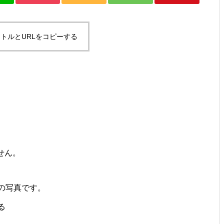
ですとか。
トルとURLをコピーする
お年？とか、SUPその２とか。
せん。
ゴミ？とか、試合デビューと
か。
の写真です。
る