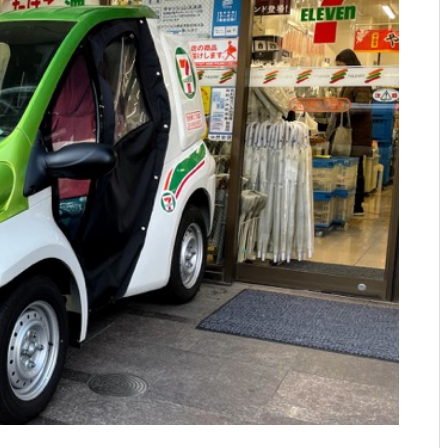
ですとか。
お年？とか、SUPその２とか。
ゴミ？とか、試合デビューと
か。