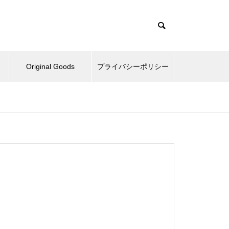
Original Goods
プライバシーポリシー
たぬきとか、野球再開してみた
とか。
ベッドとか、ピックルボールと