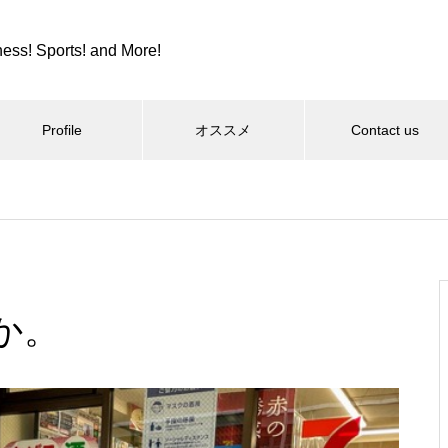
ness! Sports! and More!
Profile
オススメ
Contact us
スポーツ
カツカレーとか、紫カントリー
クラブとか。
か。
コロンビア８とか、全日本９位