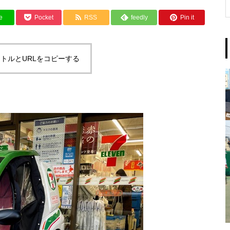
e
Pocket
RSS
feedly
Pin it
トルとURLをコピーする