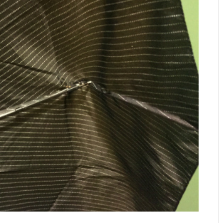
ですとか。
お年？とか、SUPその２とか。
ゴミ？とか、試合デビューと
か。