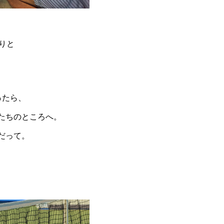
、
りと
ったら、
たちのところへ。
だって。