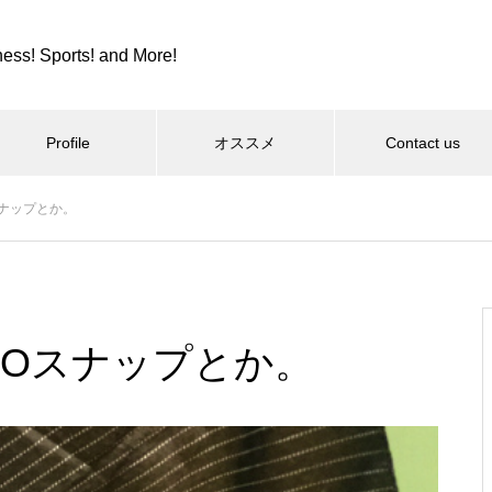
ness! Sports! and More!
Profile
オススメ
Contact us
スナップとか。
スポーツ
カツカレーとか、紫カントリー
クラブとか。
POスナップとか。
コロンビア８とか、全日本９位