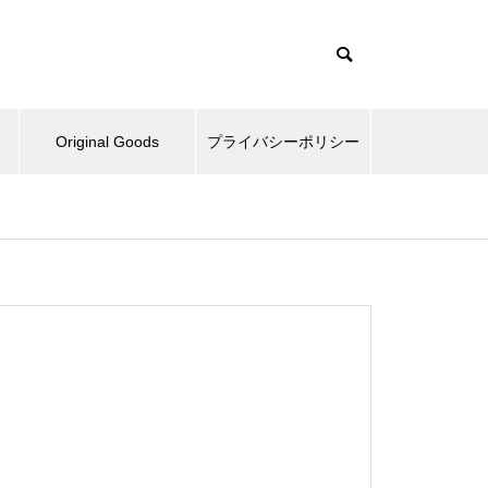
Original Goods
プライバシーポリシー
たぬきとか、野球再開してみた
とか。
ベッドとか、ピックルボールと