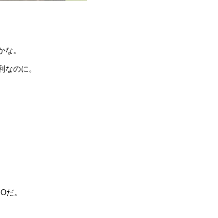
かな。
利なのに。
Oだ。