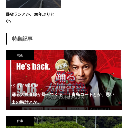
帰省ランとか、30年ぶりと
か。
特集記事
映画
2026.08.08
踊る大捜査線が帰ってくる！｜青島コートとか、思い
出の時計とか。
仕事