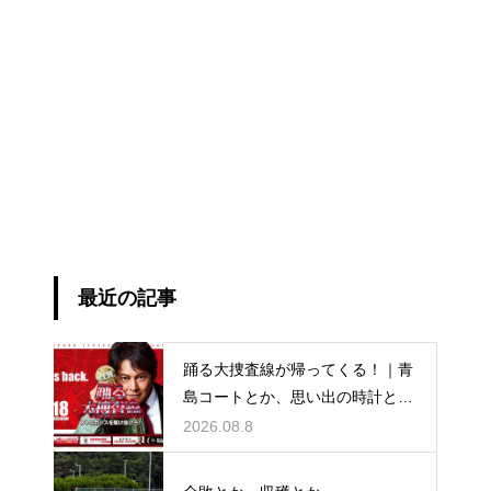
最近の記事
踊る大捜査線が帰ってくる！｜青
島コートとか、思い出の時計と
か。
2026.08.8